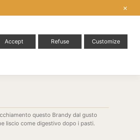
✕
Accept
Refuse
Customize
nvecchiamento questo Brandy dal gusto
e liscio come digestivo dopo i pasti.