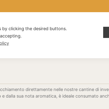
ALDOGLIO
AZIENDA
PRODOTTI
F.A.Q.
CONTATTI
 by clicking the desired buttons.
t accepting.
olicy
invecchiamento direttamente nelle nostre cantine di i
o e dalla sua nota aromatica, è ideale consumato anch