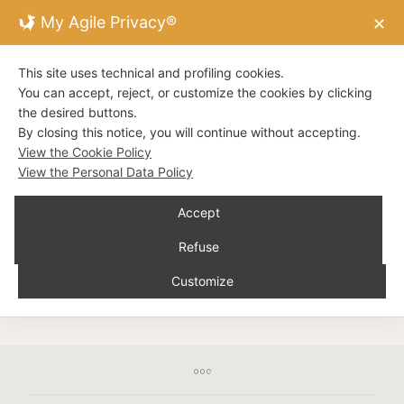
My Agile Privacy®
✕
This site uses technical and profiling cookies.
You can accept, reject, or customize the cookies by clicking
the desired buttons.
DISTILLERIE VALDOGLIO
By closing this notice, you will continue without accepting.
LIMONCELLO
View the Cookie Policy
View the Personal Data Policy
Il nostro limoncino è un liquore ottenuto dalla
paziente lavorazione di Limoni che danno infusi che
Accept
conferiscono al nostro prodotto gusto e qualità
inconfondibili.
Refuse
Customize