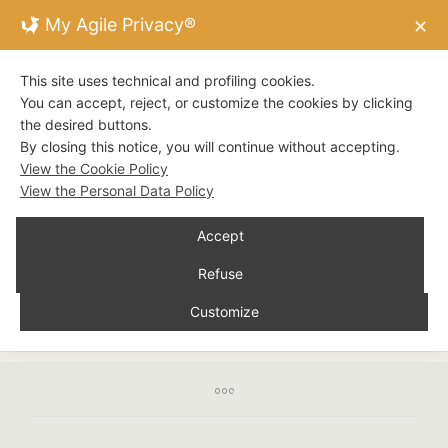
My Agile Privacy®
✕
This site uses technical and profiling cookies.
You can accept, reject, or customize the cookies by clicking
the desired buttons.
DISTILLERIE VALDOGLIO
By closing this notice, you will continue without accepting.
SCIROPPI DI FRUTTA
View the Cookie Policy
View the Personal Data Policy
Disponibili in tutti i Gusti, i nostri sciroppi di frutta
sono perfetti per la preparazione di aperitivi,
Accept
cocktail, long drink e sorbetti.
Refuse
Customize